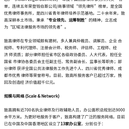
单，连续五年荣登钱伯斯公司/商事领域“领先律所”榜单，是全国
优秀律师事务所，是四川省青年律师培养示范基地。二十余年来，致
高深耕本土市场，秉承“
专业领先、运筹制胜
”的精神，立志成
为“区域法律服务市场的领先者”。
致高律师在专业领域颇有建树，多人兼具仲裁员、调解员、企业 合
规师、专利代理师、注册会计师、税务师、评估师、工程师、经
济 师资质；部分律师担任省市区各级政协委员、人大代表，担任全
国省 市律协各委员会主任副主任、常务副会长、监事长等职务；部
分律师 获评全国公共法律服务工作先进个人、四川省优秀律师、成
都市优秀 律师等荣誉称号。目前，致高所服务客户已超过万家，挽
回及创造经 济价值超千亿元。
规模与网络 (Scale & Network)
致高拥有近700名执业律师及行政辅助人员，办公面积总规划达9000
余平方米。为更好地服务于客户，致高构建了广泛的服务网络，目前
已在中国及中国香港地区设立了
13
家办公室
，分别位于：