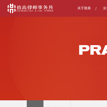
关于致高
业
PR