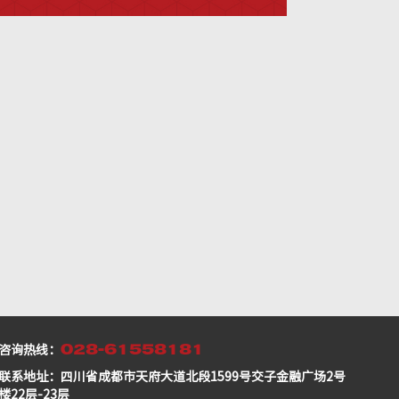
028-61558181
咨询热线：
联系地址：四川省成都市天府大道北段1599号交子金融广场2号
楼22层-23层