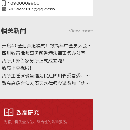
18980809980
241442117@qq.com
相关新闻
View more
开启4.0全速奔跑模式！致高年中全员大会顺利召开：坚持不停跑、专注跑、按自己的节奏跑！
四川致高律师事务所香港法律事务办公室正式成立
我所川外首家分所正式成立啦！
致高上央视啦！
我所主任罗俊当选为民建四川省委常委、高级合伙人蒲虎当选为民建四川省委委员
致高高级合伙人邵天喜律师应邀参加“优化法治化营商环境 共建新时代公园城市” 政企交流暨主题倡议活动并作主旨发言